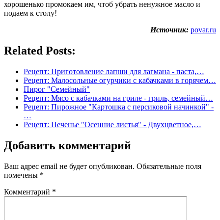
хорошенько промокаем им, чтоб убрать ненужное масло и
подаем к столу!
Источник:
povar.ru
Related Posts:
Рецепт: Приготовление лапши для лагмана - паста,…
Рецепт: Малосольные огурчики с кабачками в горячем…
Пирог "Семейный"
Рецепт: Мясо с кабачками на гриле - гриль, семейный…
Рецепт: Пирожное "Картошка с персиковой начинкой" -
…
Рецепт: Печенье "Осенние листья" - Двухцветное,…
Добавить комментарий
Ваш адрес email не будет опубликован.
Обязательные поля
помечены
*
Комментарий
*