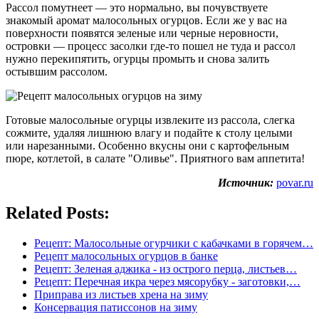
Рассол помутнеет — это нормально, вы почувствуете
знакомый аромат малосольных огурцов. Если же у вас на
поверхности появятся зеленые или черные неровности,
островки — процесс засолки где-то пошел не туда и рассол
нужно перекипятить, огурцы промыть и снова залить
остывшим рассолом.
Готовые малосольные огурцы извлеките из рассола, слегка
сожмите, удаляя лишнюю влагу и подайте к столу целыми
или нарезанными. Особенно вкусны они с картофельным
пюре, котлетой, в салате "Оливье". Приятного вам аппетита!
Источник:
povar.ru
Related Posts:
Рецепт: Малосольные огурчики с кабачками в горячем…
Рецепт малосольных огурцов в банке
Рецепт: Зеленая аджика - из острого перца, листьев…
Рецепт: Перечная икра через мясорубку - заготовки,…
Приправа из листьев хрена на зиму
Консервация патиссонов на зиму