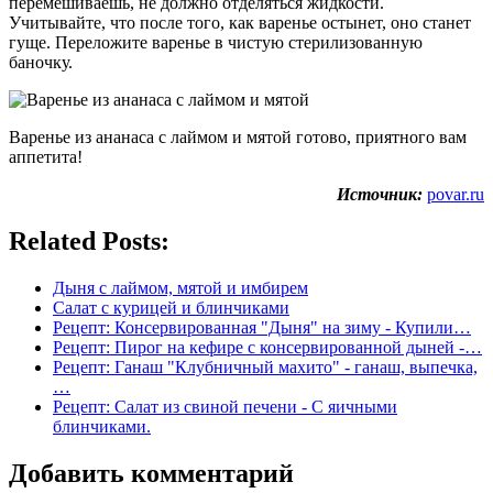
перемешиваешь, не должно отделяться жидкости.
Учитывайте, что после того, как варенье остынет, оно станет
гуще. Переложите варенье в чистую стерилизованную
баночку.
Варенье из ананаса с лаймом и мятой готово, приятного вам
аппетита!
Источник:
povar.ru
Related Posts:
Дыня с лаймом, мятой и имбирем
Салат с курицей и блинчиками
Рецепт: Консервированная "Дыня" на зиму - Купили…
Рецепт: Пирог на кефире с консервированной дыней -…
Рецепт: Ганаш "Клубничный махито" - ганаш, выпечка,
…
Рецепт: Салат из свиной печени - С яичными
блинчиками.
Добавить комментарий