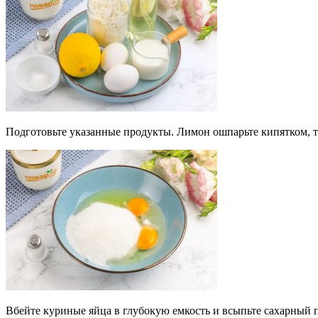
Подготовьте указанные продукты. Лимон ошпарьте кипятком, та
Вбейте куриные яйца в глубокую емкость и всыпьте сахарный п