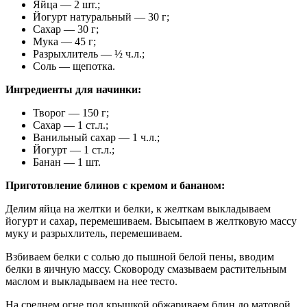
Яйца — 2 шт.;
Йогурт натуральный — 30 г;
Сахар — 30 г;
Мука — 45 г;
Разрыхлитель — ½ ч.л.;
Соль — щепотка.
Ингредиенты для начинки:
Творог — 150 г;
Сахар — 1 ст.л.;
Ванильный сахар — 1 ч.л.;
Йогурт — 1 ст.л.;
Банан — 1 шт.
Приготовление блинов с кремом и бананом:
Делим яйца на желтки и белки, к желткам выкладываем
йогурт и сахар, перемешиваем. Высыпаем в желтковую массу
муку и разрыхлитель, перемешиваем.
Взбиваем белки с солью до пышной белой пены, вводим
белки в яичную массу. Сковороду смазываем растительным
маслом и выкладываем на нее тесто.
На среднем огне под крышкой обжариваем блин до матовой