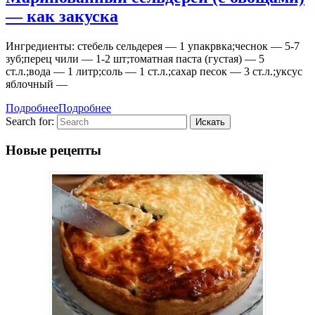
— как закуска
Ингредиенты: стебель сельдерея — 1 упакрвка;чеснок — 5-7
зуб;перец чили — 1-2 шт;томатная паста (густая) — 5
ст.л.;вода — 1 литр;соль — 1 ст.л.;сахар песок — 3 ст.л.;уксус
яблочный —
Подробнее
Подробнее
Search for:
Новые рецепты