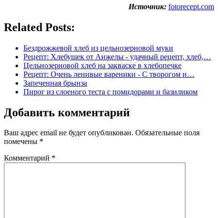
Источник:
fotorecept.com
Related Posts:
Бездрожжевой хлеб из цельнозерновой муки
Рецепт: Хлебушек от Анжелы - удачный рецепт, хлеб,…
Цельнозерновой хлеб на закваске в хлебопечке
Рецепт: Очень ленивые вареники - С творогом и…
Запеченная брынза
Пирог из слоеного теста с помидорами и базиликом
Добавить комментарий
Ваш адрес email не будет опубликован.
Обязательные поля
помечены
*
Комментарий
*