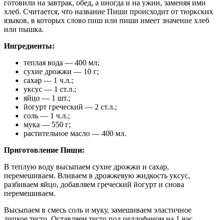
готовили на завтрак, обед, а иногда и на ужин, заменяя ими
хлеб. Считается, что название Пиши происходит от тюркских
языков, в которых слово пиш или пиши имеет значение хлеб
или пышка.
Ингредиенты:
теплая вода — 400 мл;
сухие дрожжи — 10 г;
сахар — 1 ч.л.;
уксус — 1 ст.л.;
яйцо — 1 шт.;
йогурт греческий — 2 ст.л.;
соль — 1 ч.л.;
мука — 550 г;
растительное масло — 400 мл.
Приготовление Пиши:
В теплую воду высыпаем сухие дрожжи и сахар,
перемешиваем. Вливаем в дрожжевую жидкость уксус,
разбиваем яйцо, добавляем греческий йогурт и снова
перемешиваем.
Высыпаем в смесь соль и муку, замешиваем эластичное
липкое тесто. Оставляем тесто под целлофаном на 1 час.