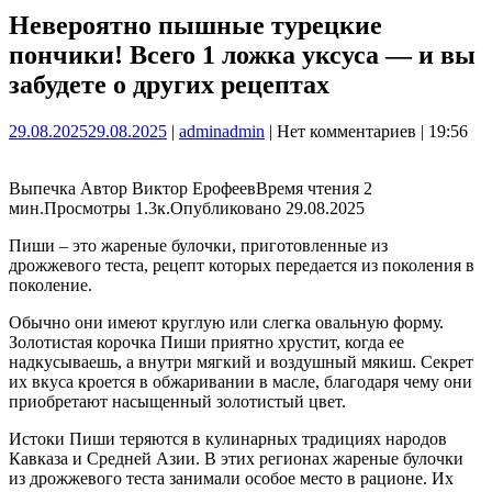
Невероятно пышные турецкие
пончики! Всего 1 ложка уксуса — и вы
забудете о других рецептах
29.08.2025
29.08.2025
|
admin
admin
|
Нет комментариев
|
19:56
Выпечка Автор Виктор ЕрофеевВремя чтения 2
мин.Просмотры 1.3к.Опубликовано 29.08.2025
Пиши – это жареные булочки, приготовленные из
дрожжевого теста, рецепт которых передается из поколения в
поколение.
Обычно они имеют круглую или слегка овальную форму.
Золотистая корочка Пиши приятно хрустит, когда ее
надкусываешь, а внутри мягкий и воздушный мякиш. Секрет
их вкуса кроется в обжаривании в масле, благодаря чему они
приобретают насыщенный золотистый цвет.
Истоки Пиши теряются в кулинарных традициях народов
Кавказа и Средней Азии. В этих регионах жареные булочки
из дрожжевого теста занимали особое место в рационе. Их