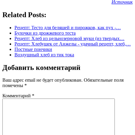
Источник
Related Posts:
Рецепт: Тесто для беляшей и пирожков, как пух -…
Булочки из дрожжевого теста
Рецепт: Хлеб из цельнозерновой муки (из твердых…
Рецепт: Хлебушек от Анжелы - удачный рецепт, хлеб,…
Постные пончики
Воздушный хлеб из тик тока
Добавить комментарий
Ваш адрес email не будет опубликован.
Обязательные поля
помечены
*
Комментарий
*