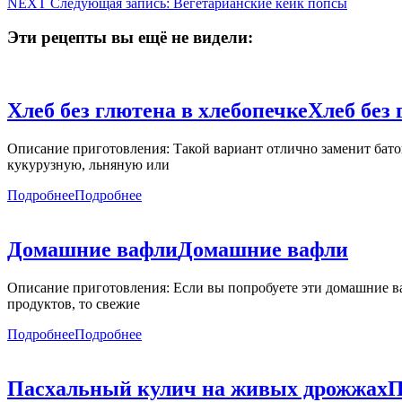
NEXT
Следующая запись:
Вегетарианские кейк попсы
Эти рецепты вы ещё не видели:
Хлеб без глютена в хлебопечке
Хлеб без 
Описание приготовления: Такой вариант отлично заменит бато
кукурузную, льняную или
Подробнее
Подробнее
Домашние вафли
Домашние вафли
Описание приготовления: Если вы попробуете эти домашние ваф
продуктов, то свежие
Подробнее
Подробнее
Пасхальный кулич на живых дрожжах
П