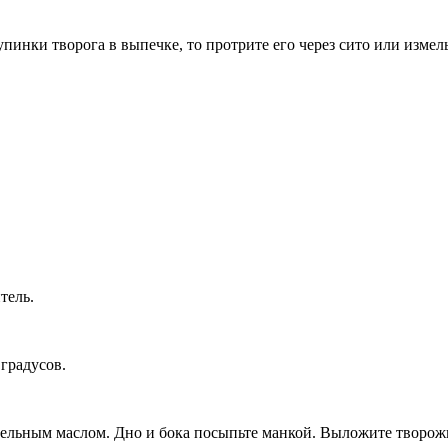
пинки творога в выпечке, то протрите его через сито или измель
тель.
градусов.
тельным маслом. Дно и бока посыпьте манкой. Выложите творожн