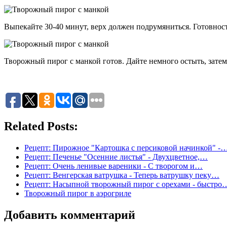
Выпекайте 30-40 минут, верх должен подрумяниться. Готовнос
Творожный пирог с манкой готов. Дайте немного остыть, затем
Related Posts:
Рецепт: Пирожное "Картошка с персиковой начинкой" -
Рецепт: Печенье "Осенние листья" - Двухцветное,…
Рецепт: Очень ленивые вареники - С творогом и…
Рецепт: Венгерская ватрушка - Теперь ватрушку пеку…
Рецепт: Насыпной творожный пирог с орехами - быстро
Творожный пирог в аэрогриле
Добавить комментарий