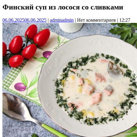
Финский суп из лосося со сливками
06.06.2025
06.06.2025
|
admin
admin
|
Нет комментариев
|
12:27