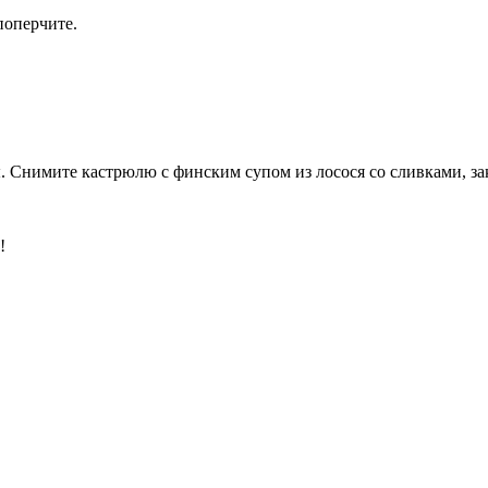
поперчите.
. Снимите кастрюлю с финским супом из лосося со сливками, за
!