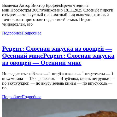
Выпечка Автор Виктор ЕрофеевВремя чтения 2
мин.Просмотры 30Опубликовано 18.11.2025 Слоеные пироги
с сыром – это вкусный и ароматный вид выпечки, который
точно стоит приготовить для своей семьи. Пирог
универсален, его
Подробнее
Подробнее
Рецепт: Слоеная закуска из овощей —
Осенний микс
Рецепт: Слоеная закуска
из овощей — Осенний микс
Ингредиенты: кабачок — 1 шт.;баклажан — 1 шт.;томаты — 1
шт.;сметана — 150 гр.;чеснок — 4 зубчика;зелень петрушки —
по вкусу;укроп — по вкусу;зелень кинзы — по вкусу;соль —
по
Подробнее
Подробнее