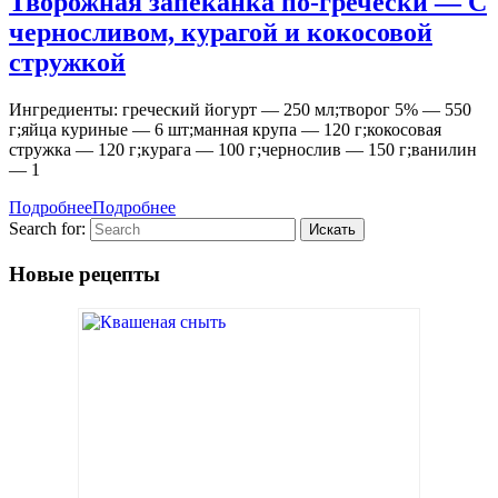
Творожная запеканка по-гречески — С
черносливом, курагой и кокосовой
стружкой
Ингредиенты: греческий йогурт — 250 мл;творог 5% — 550
г;яйца куриные — 6 шт;манная крупа — 120 г;кокосовая
стружка — 120 г;курага — 100 г;чернослив — 150 г;ванилин
— 1
Подробнее
Подробнее
Search for:
Новые рецепты