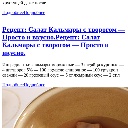
хрустящей даже после
Подробнее
Подробнее
Рецепт: Салат Кальмары с творогом —
Просто и вкусно.
Рецепт: Салат
Кальмары с творогом — Просто и
вкусно.
Ингредиенты: кальмары мороженые — 3 шт;яйца куриные —
4 шт;творог 5% — 100 гр;масло сливочное — 100 гр;укроп
свежий — 20 гр;соевый соус — 5 ст.л;сырный соус — 2 ст.л
Подробнее
Подробнее