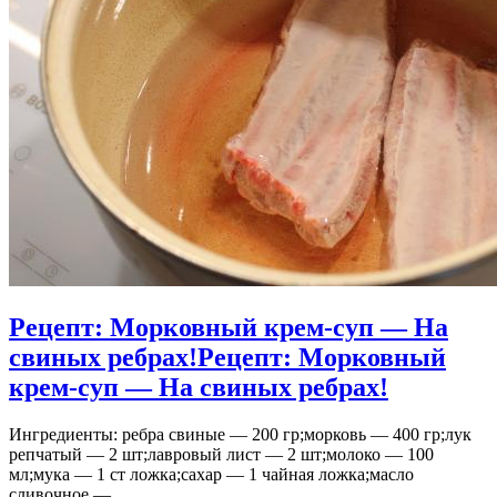
Рецепт: Морковный крем-суп — На
свиных ребрах!
Рецепт: Морковный
крем-суп — На свиных ребрах!
Ингредиенты: ребра свиные — 200 гр;морковь — 400 гр;лук
репчатый — 2 шт;лавровый лист — 2 шт;молоко — 100
мл;мука — 1 ст ложка;сахар — 1 чайная ложка;масло
сливочное —