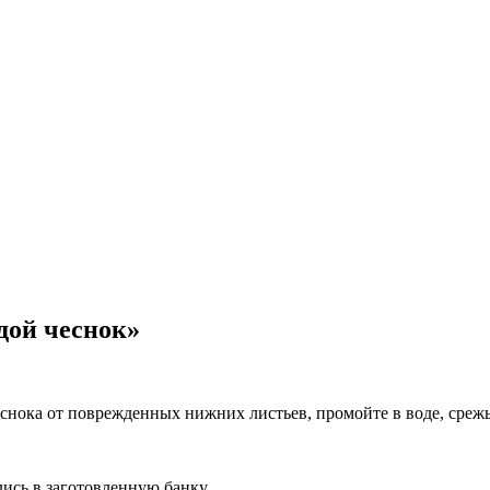
дой чеснок»
снока от поврежденных нижних листьев, промойте в воде, срежь
ись в заготовленную банку.