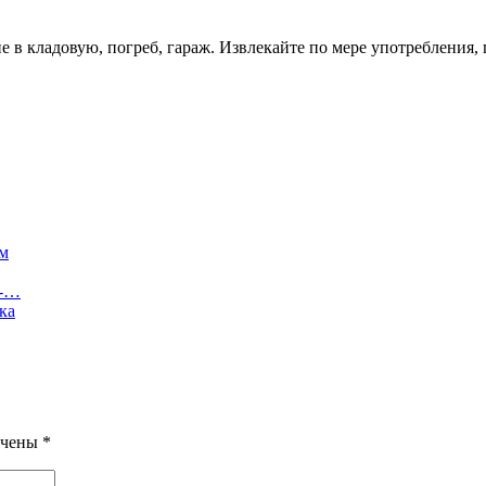
 в кладовую, погреб, гараж. Извлекайте по мере употребления, 
ам
 -…
ка
ечены
*