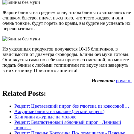
Жарьте блины на среднем огне, чтобы блины схватывались не
слишком быстро, иначе, из-за того, что тесто жидкое и они
очень тонкие, будут гореть по краям, вы будете не успевать их
переворачивать.
Из указанных продуктов получается 10-15 блинчиков, в
зависимости от диаметра сковороды. Блины без муки готовы.
Они вкусны сами по себе или просто со сметаной, но можете
подать блины с любыми топпингами по вкусу или завернуть
в них начинку. Приятного аппетита!
Источник:
povar.ru
Related Posts:
Рецепт: Цветаевский пирог без глютена из кокосовой…
Ажурные блины на молоке (легкий рецепт)
Блинчики ажурные на молоке
Рецепт: Безглютеновый яблочный пирог - Ленивый
пирог…
Рецепт: Печенье Кокосанка По- домашнему - Печенье…