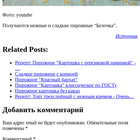
Фото: youtube
Получаются нежные и сладкие пирожные “Белочка”.
Источник
Related Posts:
Рецепт: Пирожное "Картошка с персиковой начинкой" -
…
Сладкое пирожное с корицей
Пирожное "Красный бархат"
Пирожное "Картошка" классическое по ГОСТу
Пирожное картошка без какао
Рецепт: Торт трехслойный с нежным кремом - Очень…
Добавить комментарий
Ваш адрес email не будет опубликован.
Обязательные поля
помечены
*
Комментарий
*