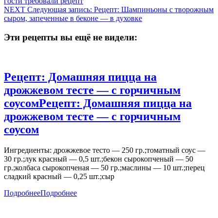
гости требовали рецепт
NEXT
Следующая запись:
Рецепт: Шампиньоны с творожным
сыром, запеченные в беконе — в духовке
Эти рецепты вы ещё не видели:
Рецепт: Домашняя пицца на
дрожжевом тесте — с горчичным
соусом
Рецепт: Домашняя пицца на
дрожжевом тесте — с горчичным
соусом
Ингредиенты: дрожжевое тесто — 250 гр.;томатный соус —
30 гр.;лук красный — 0,5 шт.;бекон сырокопченый — 50
гр.;колбаса сырокопченая — 50 гр.;маслины — 10 шт.;перец
сладкий красный — 0,25 шт.;сыр
Подробнее
Подробнее