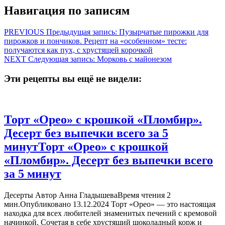
Навигация по записям
PREVIOUS
Предыдущая запись:
Пузырчатые пирожки для
пирожков и пончиков. Рецепт на «особенном» тесте:
получаются как пух, с хрустящей корочкой
NEXT
Следующая запись:
Морковь с майонезом
Эти рецепты вы ещё не видели:
Торт «Орео» с крошкой «Пломбир».
Десерт без выпечки всего за 5
минут
Торт «Орео» с крошкой
«Пломбир». Десерт без выпечки всего
за 5 минут
Десерты Автор Анна ГладышеваВремя чтения 2
мин.Опубликовано 13.12.2024 Торт «Орео» — это настоящая
находка для всех любителей знаменитых печений с кремовой
начинкой. Сочетая в себе хрустящий шоколадный корж и