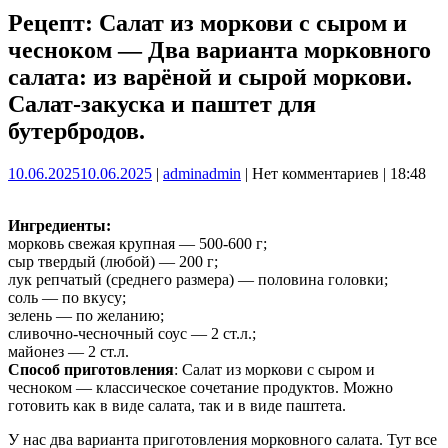
Рецепт: Салат из моркови с сыром и
чесноком — Два варианта морковного
салата: из варёной и сырой моркови.
Салат-закуска и паштет для
бутербродов.
10.06.2025
10.06.2025
|
admin
admin
|
Нет комментариев
|
18:48
Ингредиенты:
морковь свежая крупная — 500-600 г;
сыр твердый (любой) — 200 г;
лук репчатый (среднего размера) — половина головки;
соль — по вкусу;
зелень — по желанию;
сливочно-чесночный соус — 2 ст.л.;
майонез — 2 ст.л.
Способ приготовления
: Салат из моркови с сыром и
чесноком — классическое сочетание продуктов. Можно
готовить как в виде салата, так и в виде паштета.
У нас два варианта приготовления морковного салата. Тут все