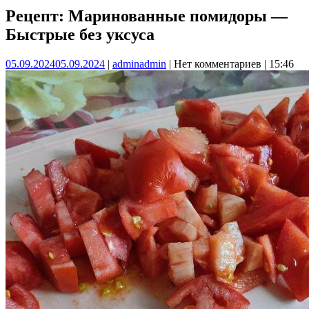
Рецепт: Маринованные помидоры —
Быстрые без уксуса
05.09.2024
05.09.2024
|
admin
admin
|
Нет комментариев
|
15:46