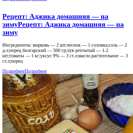
Рецепт: Аджика домашняя — на
зиму
Рецепт: Аджика домашняя — на
зиму
Ингредиенты: морковь — 2 шт;чеснок — 1 головка;соль — 2
д.л;перец болгарский — 500 гр;лук репчатый — 1-2
шт;томаты — 1 кг;уксус 9% — 3 ст.л;масло растительное — 3
ст.л;перец
Подробнее
Подробнее