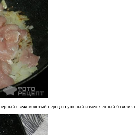
, черный свежемолотый перец и сушеный измельченный базилик п