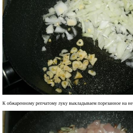
К обжаренному репчатому луку выкладываем порезанное на не