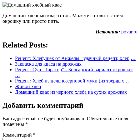
Домашний хлебный квас готов. Можете готовить с ним
окрошку или просто пить.
Источник:
povar.ru
Related Posts:
Рецепт: Хлебушек от Анжелы - удачный рецепт, хлеб,…
Закваска для кваса на дрожжах
Рецепт: Суп "Таратор" - Болгарский вариант окрошки:
…
Рецепт: Хлеб из цельнозерновой муки (из твердых…
Живой хлеб
Домашний квас из черного хлеба на сухих дрожжах
Добавить комментарий
Ваш адрес email не будет опубликован.
Обязательные поля
помечены
*
Комментарий
*