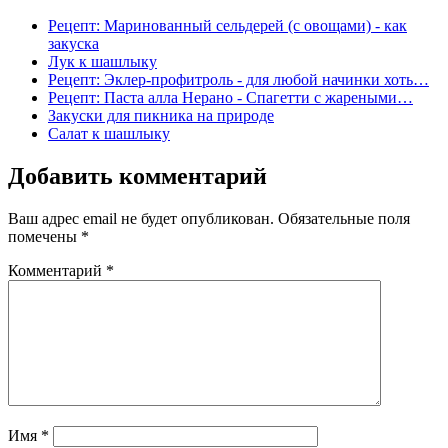
Рецепт: Маринованный сельдерей (с овощами) - как
закуска
Лук к шашлыку
Рецепт: Эклер-профитроль - для любой начинки хоть…
Рецепт: Паста алла Нерано - Спагетти с жареными…
Закуски для пикника на природе
Салат к шашлыку
Добавить комментарий
Ваш адрес email не будет опубликован.
Обязательные поля
помечены
*
Комментарий
*
Имя
*