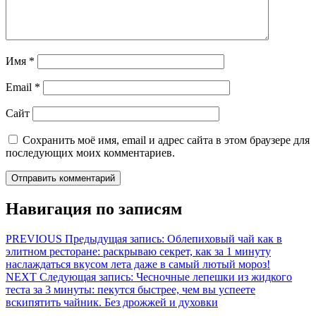
Имя
*
Email
*
Сайт
Сохранить моё имя, email и адрес сайта в этом браузере для
последующих моих комментариев.
Навигация по записям
PREVIOUS
Предыдущая запись:
Облепиховый чай как в
элитном ресторане: раскрываю секрет, как за 1 минуту
наслаждаться вкусом лета даже в самый лютый мороз!
NEXT
Следующая запись:
Чесночные лепешки из жидкого
теста за 3 минуты: пекутся быстрее, чем вы успеете
вскипятить чайник. Без дрожжей и духовки