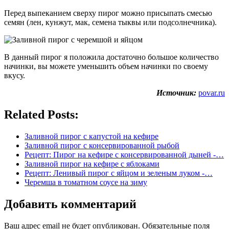
Перед выпеканием сверху пирог можно присыпать смесью
семян (лен, кунжут, мак, семена тыквы или подсолнечника).
В данный пирог я положила достаточно большое количество
начинки, вы можете уменьшить объем начинки по своему
вкусу.
Источник:
povar.ru
Related Posts:
Заливной пирог с капустой на кефире
Заливной пирог с консервированной рыбой
Рецепт: Пирог на кефире с консервированной дыней -…
Заливной пирог на кефире с яблоками
Рецепт: Ленивый пирог с яйцом и зеленым луком -…
Черемша в томатном соусе на зиму
Добавить комментарий
Ваш адрес email не будет опубликован.
Обязательные поля