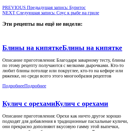
PREVIOUS
Предыдущая запись:
Буритос
NEXT
Следующая запись:
Соус к рыбе на гриле
Эти рецепты вы ещё не видели:
Блины на кипятке
Блины на кипятке
Описание приготовления: Благодаря заварному тесту, блины
по этому рецепту получаются с мелкими дырочками. Кто-то
любит блины потолще или покруглее, кто-то на кефире или
ряженке, но среди всего этого многообразия рецептов
Подробнее
Подробнее
Кулич с орехами
Кулич с орехами
Описание приготовления: Орехи как ничто другое хорошо
подходят для добавления в традиционные пасхальные куличи,
они прекрасно дополняют вкусовую гамму этой выпечки,