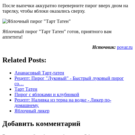
После выпечки аккуратно переверните пирог вверх дном на
тарелку, чтобы яблоки оказались сверху.
Яблочный пирог "Тарт Татен" готов, приятного вам
аппетита!
Источник:
povar.ru
Related Posts:
Ананасовый Тарт-татен
Рецепт: Пирог "Луковый" - Быстрый луковый пирог
со…
Тарт Татен
Пирог с яблоками и клубникой
Рецепт: Наливка из терна на водке - Ликер по-
домашнему.
Яблочный ликер
Добавить комментарий