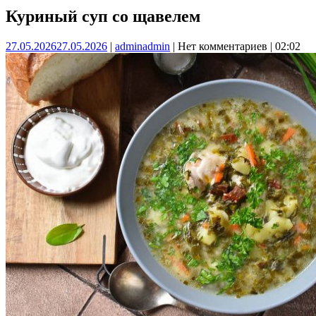
Куриный суп со щавелем
27.05.2026
27.05.2026
|
admin
admin
|
Нет комментариев
|
02:02