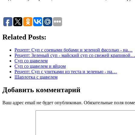
Related Posts:
Рецепт: Суп с соевыми бобами и зеленой фасолью - на…
Рецепт: Зеленый суп - майский суп со свежей крапивой
Суп со щавелем
Суп со щавелем и яйцом
Рецепт: Суп с улитками из теста и зеленью - на…
Шарлотка с щавелем
Добавить комментарий
Ваш адрес email не будет опубликован.
Обязательные поля пом