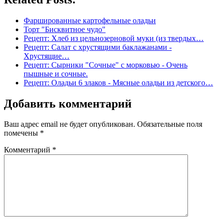
Фаршированные картофельные оладьи
Торт "Бисквитное чудо"
Рецепт: Хлеб из цельнозерновой муки (из твердых…
Рецепт: Салат с хрустящими баклажанами -
Хрустящие…
Рецепт: Сырники "Сочные" с морковью - Очень
пышные и сочные.
Рецепт: Оладьи 6 злаков - Мясные оладьи из детского…
Добавить комментарий
Ваш адрес email не будет опубликован.
Обязательные поля
помечены
*
Комментарий
*