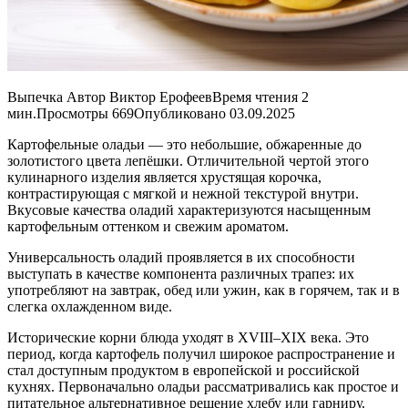
Выпечка Автор Виктор ЕрофеевВремя чтения 2
мин.Просмотры 669Опубликовано 03.09.2025
Картофельные оладьи — это небольшие, обжаренные до
золотистого цвета лепёшки. Отличительной чертой этого
кулинарного изделия является хрустящая корочка,
контрастирующая с мягкой и нежной текстурой внутри.
Вкусовые качества оладий характеризуются насыщенным
картофельным оттенком и свежим ароматом.
Универсальность оладий проявляется в их способности
выступать в качестве компонента различных трапез: их
употребляют на завтрак, обед или ужин, как в горячем, так и в
слегка охлажденном виде.
Исторические корни блюда уходят в XVIII–XIX века. Это
период, когда картофель получил широкое распространение и
стал доступным продуктом в европейской и российской
кухнях. Первоначально оладьи рассматривались как простое и
питательное альтернативное решение хлебу или гарниру.