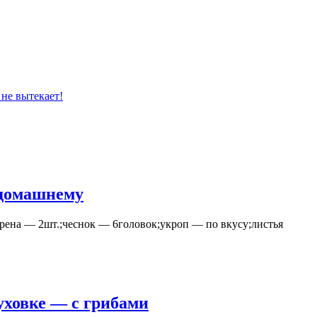
 не вытекает!
-домашнему
рена — 2шт.;чеснок — 6головок;укроп — по вкусу;листья
уховке — с грибами