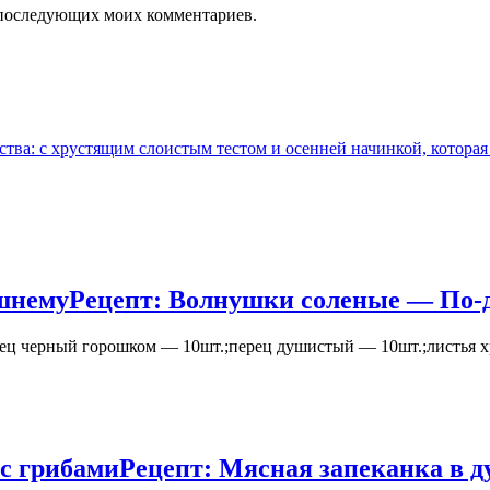
ля последующих моих комментариев.
ства: с хрустящим слоистым тестом и осенней начинкой, которая
шнему
Рецепт: Волнушки соленые — По
рец черный горошком — 10шт.;перец душистый — 10шт.;листья х
 с грибами
Рецепт: Мясная запеканка в д