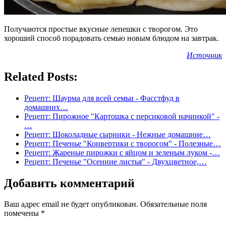
Получаются простые вкусные лепешки с творогом. Это
хороший способ порадовать семью новым блюдом на завтрак.
Источник
Related Posts:
Рецепт: Шаурма для всей семьи - Фасстфуд в
домашних…
Рецепт: Пирожное "Картошка с персиковой начинкой" -
…
Рецепт: Шоколадные сырники - Нежные домашние…
Рецепт: Печенье "Конвертики с творогом" - Полезные…
Рецепт: Жареные пирожки с яйцом и зеленым луком -…
Рецепт: Печенье "Осенние листья" - Двухцветное,…
Добавить комментарий
Ваш адрес email не будет опубликован.
Обязательные поля
помечены
*