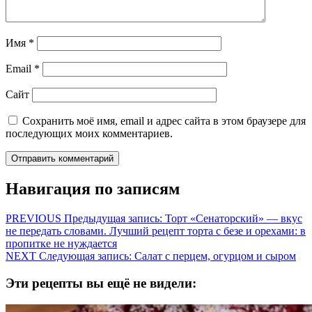
Имя
*
Email
*
Сайт
Сохранить моё имя, email и адрес сайта в этом браузере для
последующих моих комментариев.
Навигация по записям
PREVIOUS
Предыдущая запись:
Торт «Сенаторский» — вкус
не передать словами. Лучший рецепт торта с безе и орехами: в
пропитке не нуждается
NEXT
Следующая запись:
Салат с перцем, огурцом и сыром
Эти рецепты вы ещё не видели: