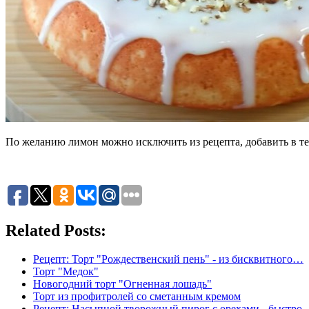
По желанию лимон можно исключить из рецепта, добавить в те
Related Posts:
Рецепт: Торт "Рождественский пень" - из бисквитного…
Торт "Медок"
Новогодний торт "Огненная лошадь"
Торт из профитролей со сметанным кремом
Рецепт: Насыпной творожный пирог с орехами - быстро