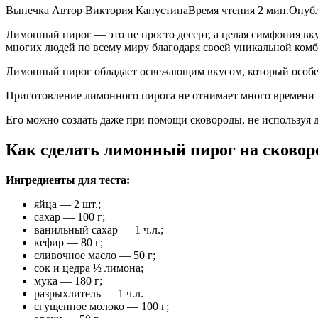
Выпечка Автор Виктория КапустинаВремя чтения 2 мин.Опубл
Лимонный пирог — это не просто десерт, а целая симфония вк
многих людей по всему миру благодаря своей уникальной комб
Лимонный пирог обладает освежающим вкусом, который особенн
Приготовление лимонного пирога не отнимает много времени и
Его можно создать даже при помощи сковороды, не используя д
Как сделать лимонный пирог на сковор
Ингредиенты для теста:
яйца — 2 шт.;
сахар — 100 г;
ванильный сахар — 1 ч.л.;
кефир — 80 г;
сливочное масло — 50 г;
сок и цедра ½ лимона;
мука — 180 г;
разрыхлитель — 1 ч.л.
сгущенное молоко — 100 г;