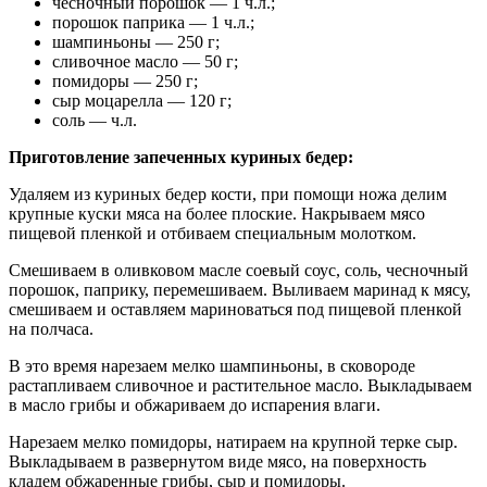
чесночный порошок — 1 ч.л.;
порошок паприка — 1 ч.л.;
шампиньоны — 250 г;
сливочное масло — 50 г;
помидоры — 250 г;
сыр моцарелла — 120 г;
соль — ч.л.
Приготовление запеченных куриных бедер:
Удаляем из куриных бедер кости, при помощи ножа делим
крупные куски мяса на более плоские. Накрываем мясо
пищевой пленкой и отбиваем специальным молотком.
Смешиваем в оливковом масле соевый соус, соль, чесночный
порошок, паприку, перемешиваем. Выливаем маринад к мясу,
смешиваем и оставляем мариноваться под пищевой пленкой
на полчаса.
В это время нарезаем мелко шампиньоны, в сковороде
растапливаем сливочное и растительное масло. Выкладываем
в масло грибы и обжариваем до испарения влаги.
Нарезаем мелко помидоры, натираем на крупной терке сыр.
Выкладываем в развернутом виде мясо, на поверхность
кладем обжаренные грибы, сыр и помидоры.