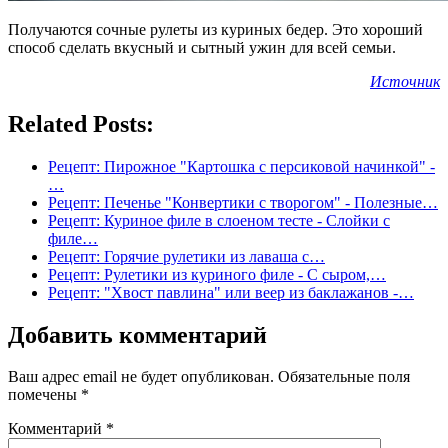
Получаются сочные рулеты из куриных бедер. Это хороший
способ сделать вкусный и сытный ужин для всей семьи.
Источник
Related Posts:
Рецепт: Пирожное "Картошка с персиковой начинкой" -
…
Рецепт: Печенье "Конвертики с творогом" - Полезные…
Рецепт: Куриное филе в слоеном тесте - Слойки с
филе…
Рецепт: Горячие рулетики из лаваша с…
Рецепт: Рулетики из куриного филе - С сыром,…
Рецепт: "Хвост павлина" или веер из баклажанов -…
Добавить комментарий
Ваш адрес email не будет опубликован.
Обязательные поля
помечены
*
Комментарий
*