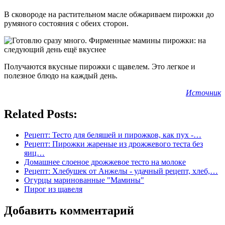
В сковороде на растительном масле обжариваем пирожки до
румяного состояния с обеих сторон.
Получаются вкусные пирожки с щавелем. Это легкое и
полезное блюдо на каждый день.
Источник
Related Posts:
Рецепт: Тесто для беляшей и пирожков, как пух -…
Рецепт: Пирожки жареные из дрожжевого теста без
яиц…
Домашнее слоеное дрожжевое тесто на молоке
Рецепт: Хлебушек от Анжелы - удачный рецепт, хлеб,…
Огурцы маринованные "Мамины"
Пирог из щавеля
Добавить комментарий