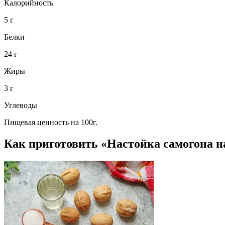
Калорийность
5 г
Белки
24 г
Жиры
3 г
Углеводы
Пищевая ценность на 100г.
Как приготовить «Настойка самогона н