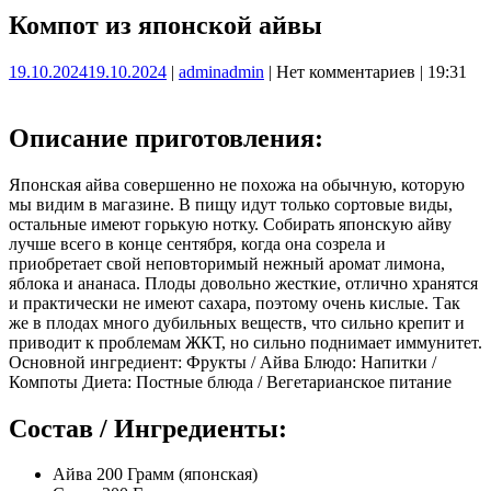
Компот из японской айвы
19.10.2024
19.10.2024
|
admin
admin
|
Нет комментариев
|
19:31
Описание приготовления:
Японская айва совершенно не похожа на обычную, которую
мы видим в магазине. В пищу идут только сортовые виды,
остальные имеют горькую нотку. Собирать японскую айву
лучше всего в конце сентября, когда она созрела и
приобретает свой неповторимый нежный аромат лимона,
яблока и ананаса. Плоды довольно жесткие, отлично хранятся
и практически не имеют сахара, поэтому очень кислые. Так
же в плодах много дубильных веществ, что сильно крепит и
приводит к проблемам ЖКТ, но сильно поднимает иммунитет.
Основной ингредиент: Фрукты / Айва Блюдо: Напитки /
Компоты Диета: Постные блюда / Вегетарианское питание
Состав / Ингредиенты:
Айва 200 Грамм (японская)