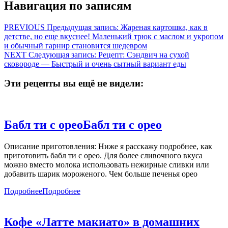
Навигация по записям
PREVIOUS
Предыдущая запись:
Жареная картошка, как в
детстве, но еще вкуснее! Маленький трюк с маслом и укропом
и обычный гарнир становится шедевром
NEXT
Следующая запись:
Рецепт: Сэндвич на сухой
сковороде — Быстрый и очень сытный вариант еды
Эти рецепты вы ещё не видели:
Бабл ти с орео
Бабл ти с орео
Описание приготовления: Ниже я расскажу подробнее, как
приготовить бабл ти с орео. Для более сливочного вкуса
можно вместо молока использовать нежирные сливки или
добавить шарик мороженого. Чем больше печенья орео
Подробнее
Подробнее
Кофе «Латте макиато» в домашних