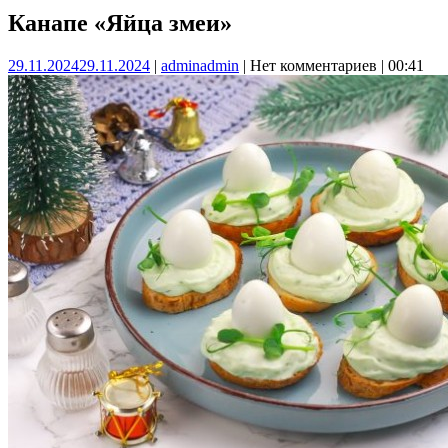
Канапе «Яйца змеи»
29.11.2024
29.11.2024
|
admin
admin
|
Нет комментариев
|
00:41