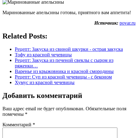
Маринованные апельсины готовы, приятного вам аппетита!
Источник:
povar.ru
Related Posts:
Рецепт: Закуска из свиной шкурки - острая закуска
Тофу из красной чечевицы
Рецепт: Закуска из печеной свеклы с сыром из
ряженки…
Варенье из крыжовника и красной смородины
Рецепт: Суп из красной чечевицы - с беконом
Хумус из красной чечевицы
Добавить комментарий
Ваш адрес email не будет опубликован.
Обязательные поля
помечены
*
Комментарий
*