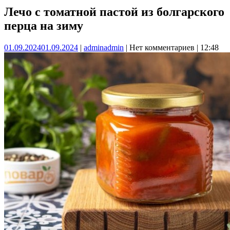
Лечо с томатной пастой из болгарского
перца на зиму
01.09.2024
01.09.2024
|
admin
admin
|
Нет комментариев
|
12:48