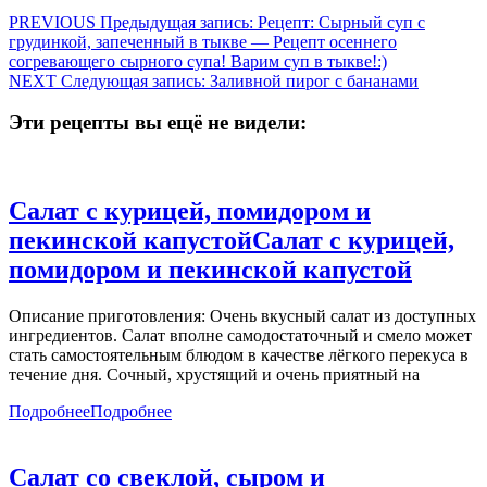
PREVIOUS
Предыдущая запись:
Рецепт: Сырный суп с
грудинкой, запеченный в тыкве — Рецепт осеннего
согревающего сырного супа! Варим суп в тыкве!:)
NEXT
Следующая запись:
Заливной пирог с бананами
Эти рецепты вы ещё не видели:
Салат с курицей, помидором и
пекинской капустой
Салат с курицей,
помидором и пекинской капустой
Описание приготовления: Очень вкусный салат из доступных
ингредиентов. Салат вполне самодостаточный и смело может
стать самостоятельным блюдом в качестве лёгкого перекуса в
течение дня. Сочный, хрустящий и очень приятный на
Подробнее
Подробнее
Салат со свеклой, сыром и