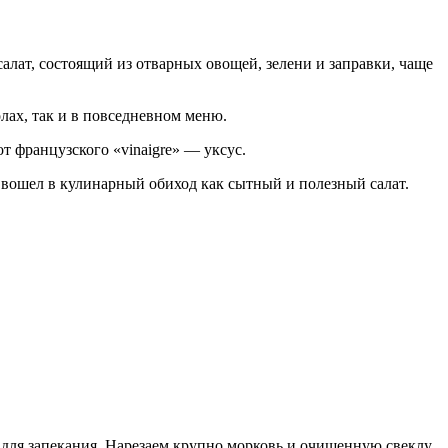
алат, состоящий из отварных овощей, зелени и заправки, чаще
лах, так и в повседневном меню.
 французского «vinaigre» — уксус.
 вошел в кулинарный обиход как сытный и полезный салат.
для запекания. Нарезаем крупно морковь и очищенную свеклу,