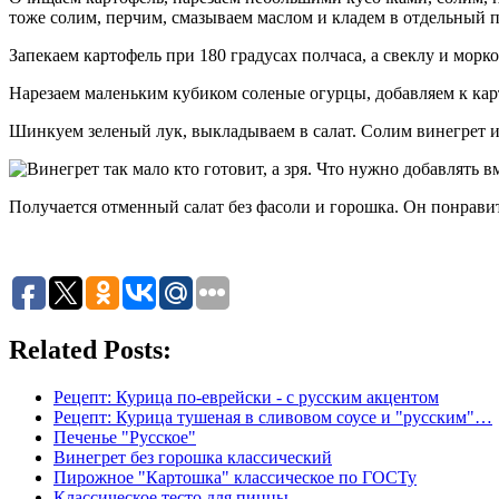
тоже солим, перчим, смазываем маслом и кладем в отдельный п
Запекаем картофель при 180 градусах полчаса, а свеклу и мор
Нарезаем маленьким кубиком соленые огурцы, добавляем к кар
Шинкуем зеленый лук, выкладываем в салат. Солим винегрет 
Получается отменный салат без фасоли и горошка. Он понравит
Related Posts:
Рецепт: Курица по-еврейски - с русским акцентом
Рецепт: Курица тушеная в сливовом соусе и "русским"…
Печенье "Русское"
Винегрет без горошка классический
Пирожное "Картошка" классическое по ГОСТу
Классическое тесто для пиццы