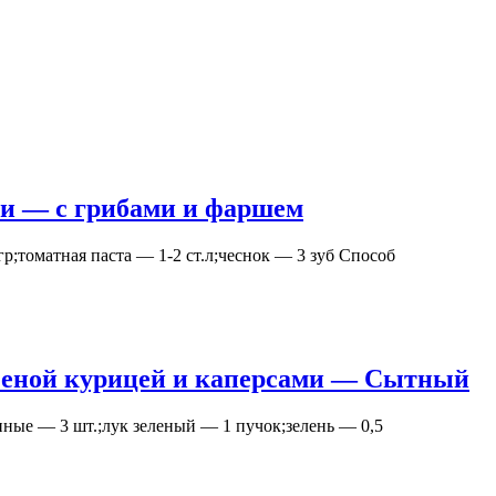
ки — с грибами и фаршем
;томатная паста — 1-2 ст.л;чеснок — 3 зуб Способ
пченой курицей и каперсами — Сытный
ные — 3 шт.;лук зеленый — 1 пучок;зелень — 0,5