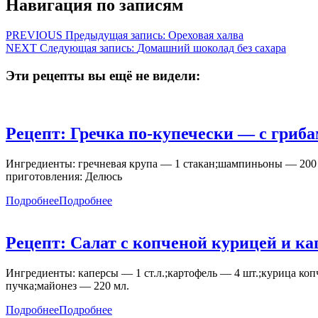
Навигация по записям
PREVIOUS
Предыдущая запись:
Ореховая халва
NEXT
Следующая запись:
Домашний шоколад без сахара
Эти рецепты вы ещё не видели:
Рецепт: Гречка по-купечески — с гриб
Ингредиенты: гречневая крупа — 1 стакан;шампиньоны — 200 г
приготовления: Делюсь
Подробнее
Подробнее
Рецепт: Салат с копченой курицей и 
Ингредиенты: каперсы — 1 ст.л.;картофель — 4 шт.;курица ко
пучка;майонез — 220 мл.
Подробнее
Подробнее