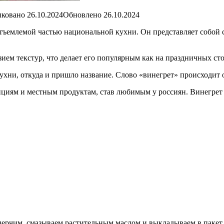
ковано 26.10.2024Обновлено 26.10.2024
отъемлемой частью национальной кухни. Он представляет собой с
ем текстур, что делает его популярным как на праздничных сто
хни, откуда и пришло название. Слово «винегрет» происходит от
ициям и местным продуктам, став любимым у россиян. Винегрет
ерчим, смазываем растительным маслом и выкладываем в пакет 