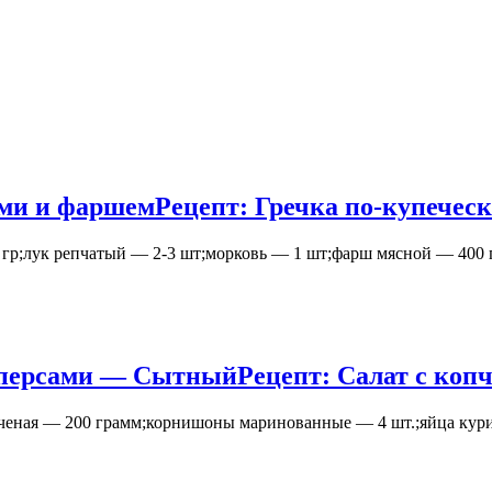
ами и фаршем
Рецепт: Гречка по-купечес
р;лук репчатый — 2-3 шт;морковь — 1 шт;фарш мясной — 400 гр
каперсами — Сытный
Рецепт: Салат с ко
пченая — 200 грамм;корнишоны маринованные — 4 шт.;яйца кури