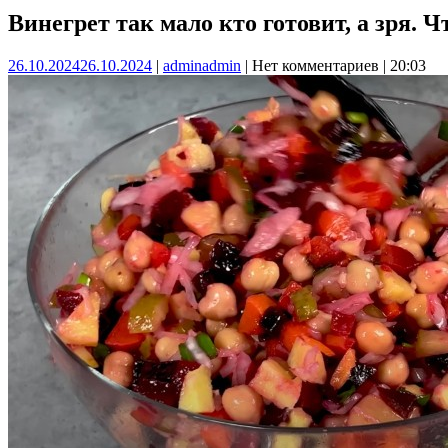
Винегрет так мало кто готовит, а зря. 
26.10.2024
26.10.2024
|
admin
admin
|
Нет комментариев
|
20:03