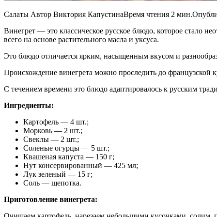
Салаты Автор Виктория КапустинаВремя чтения 2 мин.Опубли
Винегрет — это классическое русское блюдо, которое стало не
всего на основе растительного масла и уксуса.
Это блюдо отличается ярким, насыщенным вкусом и разнообрази
Происхождение винегрета можно проследить до французской ку
С течением времени это блюдо адаптировалось к русским трад
Ингредиенты:
Картофель — 4 шт.;
Морковь — 2 шт.;
Свеклы — 2 шт.;
Соленые огурцы — 5 шт.;
Квашеная капуста — 150 г;
Нут консервированный — 425 мл;
Лук зеленый — 15 г;
Соль — щепотка.
Приготовление винегрета:
Очищаем картофель, нарезаем небольшими кусочками, солим, п