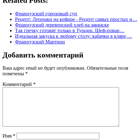
Related Posts:
Французский гороховый суп
Рецепт: Лепешки на кефире - Рецепт самых простых и…
Французский деревенский хлеб на закваске
Так гречку готовят только в Турции. Шеф-повар…
Идеальная закуска к любому столу: кабачки в кляре,…
Французский Мартини
Добавить комментарий
Ваш адрес email не будет опубликован.
Обязательные поля
помечены
*
Комментарий
*
Имя
*