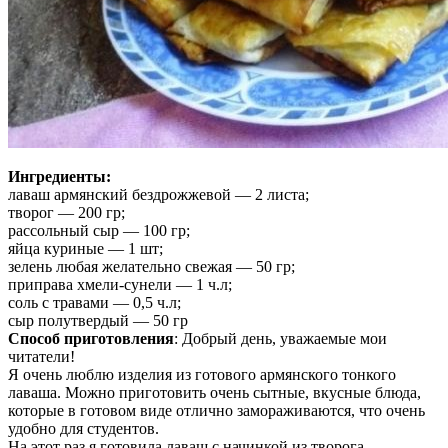
Ингредиенты:
лаваш армянский бездрожжевой — 2 листа;
творог — 200 гр;
рассольный сыр — 100 гр;
яйца куриные — 1 шт;
зелень любая желательно свежая — 50 гр;
приправа хмели-сунели — 1 ч.л;
соль с травами — 0,5 ч.л;
сыр полутвердый — 50 гр
Способ приготовления
: Добрый день, уважаемые мои
читатели!
Я очень люблю изделия из готового армянского тонкого
лаваша. Можно приготовить очень сытные, вкусные блюда,
которые в готовом виде отлично замораживаются, что очень
удобно для студентов.
На этот раз я готовила лаваш с начинкой из творога.