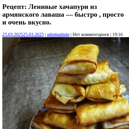
Рецепт: Ленивые хачапури из
армянского лаваша — быстро , просто
и очень вкусно.
25.03.2025
25.03.2025
|
admin
admin
|
Нет комментариев
|
19:16