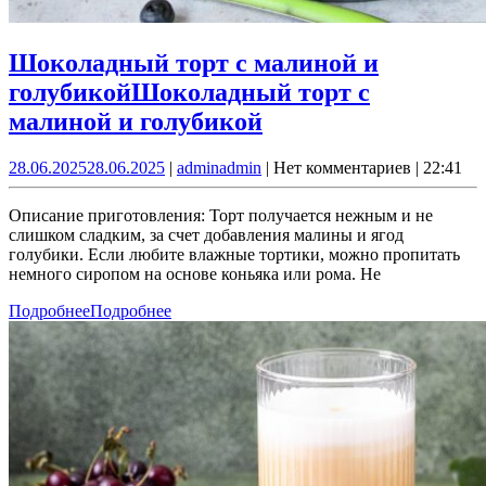
Шоколадный торт с малиной и
голубикой
Шоколадный торт с
малиной и голубикой
28.06.2025
28.06.2025
|
admin
admin
|
Нет комментариев
|
22:41
Описание приготовления: Торт получается нежным и не
слишком сладким, за счет добавления малины и ягод
голубики. Если любите влажные тортики, можно пропитать
немного сиропом на основе коньяка или рома. Не
Подробнее
Подробнее