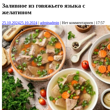
Заливное из говяжьего языка с
желатином
25.10.2024
25.10.2024
|
admin
admin
|
Нет комментариев
|
17:57