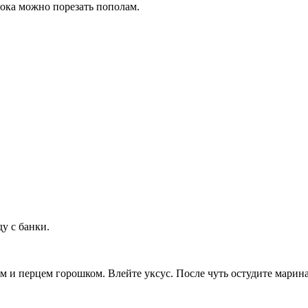
ока можно порезать пополам.
ду с банки.
м и перцем горошком. Влейте уксус. После чуть остудите маринад