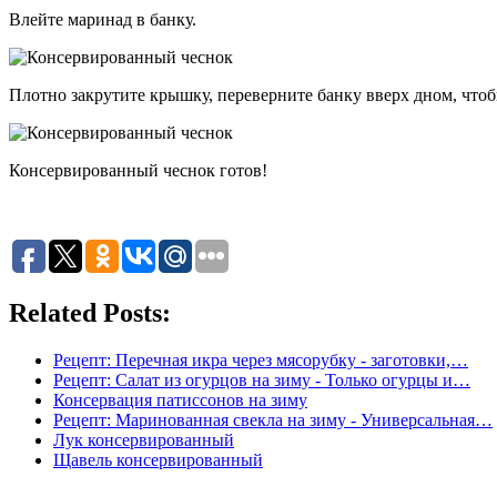
Влейте маринад в банку.
Плотно закрутите крышку, переверните банку вверх дном, чтоб
Консервированный чеснок готов!
Related Posts:
Рецепт: Перечная икра через мясорубку - заготовки,…
Рецепт: Салат из огурцов на зиму - Только огурцы и…
Консервация патиссонов на зиму
Рецепт: Маринованная свекла на зиму - Универсальная…
Лук консервированный
Щавель консервированный