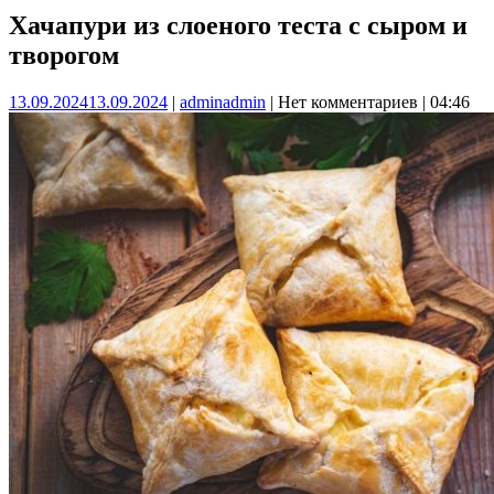
Хачапури из слоеного теста с сыром и
творогом
13.09.2024
13.09.2024
|
admin
admin
|
Нет комментариев
|
04:46