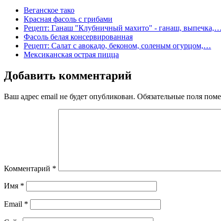
Веганское тако
Красная фасоль с грибами
Рецепт: Ганаш "Клубничный махито" - ганаш, выпечка,
Фасоль белая консервированная
Рецепт: Салат с авокадо, беконом, соленым огурцом,…
Мексиканская острая пицца
Добавить комментарий
Ваш адрес email не будет опубликован.
Обязательные поля пом
Комментарий
*
Имя
*
Email
*