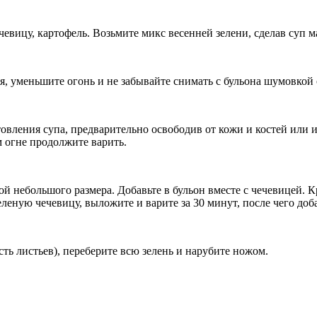
чевицу, картофель. Возьмите микс весенней зелени, сделав суп 
я, уменьшите огонь и не забывайте снимать с бульона шумовкой
товления супа, предварительно освободив от кожи и костей или 
м огне продолжите варить.
й небольшого размера. Добавьте в бульон вместе с чечевицей. Кр
еленую чечевицу, выложите и варите за 30 минут, после чего доб
ть листьев), переберите всю зелень и нарубите ножом.