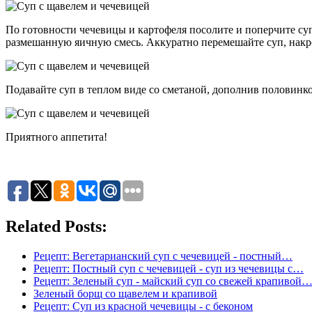
По готовности чечевицы и картофеля посолите и поперчите суп
размешанную яичную смесь. Аккуратно перемешайте суп, накр
Подавайте суп в теплом виде со сметаной, дополнив половинко
Приятного аппетита!
Related Posts:
Рецепт: Вегетарианский суп с чечевицей - постный…
Рецепт: Постный суп с чечевицей - суп из чечевицы с…
Рецепт: Зеленый суп - майский суп со свежей крапивой
Зеленый борщ со щавелем и крапивой
Рецепт: Суп из красной чечевицы - с беконом