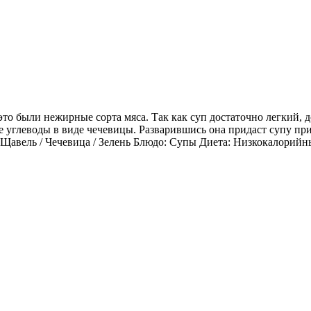
это были нежирные сорта мяса. Так как суп достаточно легкий,
е углеводы в виде чечевицы. Разварившись она придаст супу пр
 Щавель / Чечевица / Зелень Блюдо: Супы Диета: Низкокалорийн