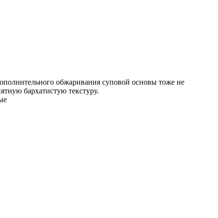
 дополнительного обжаривания суповой основы тоже не
иятную бархатистую текстуру.
ые