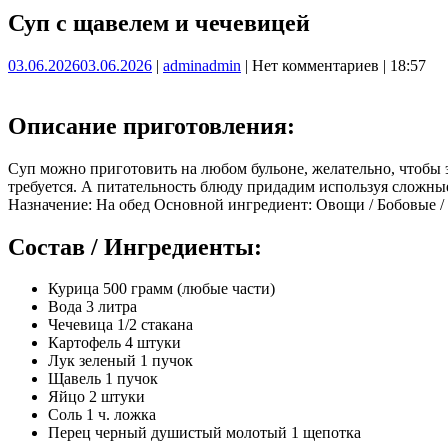
Суп с щавелем и чечевицей
03.06.2026
03.06.2026
|
admin
admin
|
Нет комментариев
|
18:57
Описание приготовления:
Суп можно приготовить на любом бульоне, желательно, чтобы 
требуется. А питательность блюду придадим используя сложны
Назначение: На обед Основной ингредиент: Овощи / Бобовые /
Состав / Ингредиенты:
Курица 500 грамм (любые части)
Вода 3 литра
Чечевица 1/2 стакана
Картофель 4 штуки
Лук зеленый 1 пучок
Щавель 1 пучок
Яйцо 2 штуки
Соль 1 ч. ложка
Перец черный душистый молотый 1 щепотка