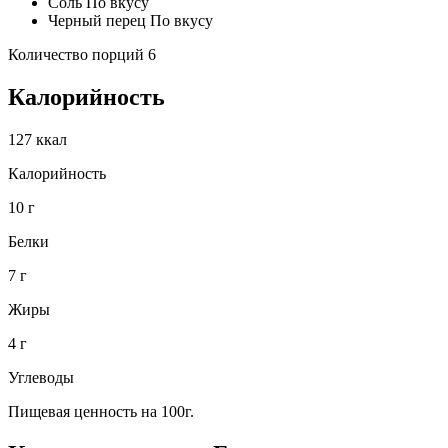
Соль По вкусу
Черный перец По вкусу
Количество порций 6
Калорийность
127 ккал
Калорийность
10 г
Белки
7 г
Жиры
4 г
Углеводы
Пищевая ценность на 100г.