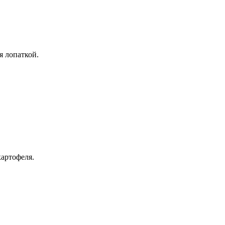
я лопаткой.
.
картофеля.