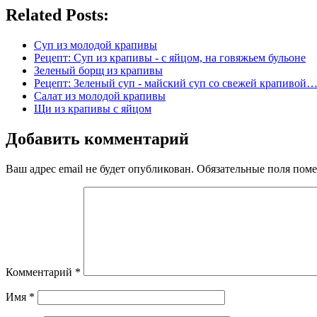
Related Posts:
Суп из молодой крапивы
Рецепт: Суп из крапивы - с яйцом, на говяжьем бульоне
Зеленый борщ из крапивы
Рецепт: Зеленый суп - майский суп со свежей крапивой
Салат из молодой крапивы
Щи из крапивы с яйцом
Добавить комментарий
Ваш адрес email не будет опубликован.
Обязательные поля пом
Комментарий
*
Имя
*