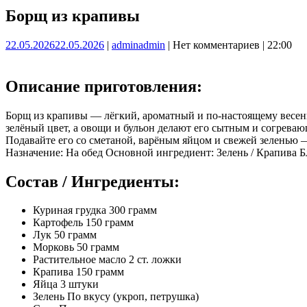
Борщ из крапивы
22.05.2026
22.05.2026
|
admin
admin
|
Нет комментариев
|
22:00
Описание приготовления:
Борщ из крапивы — лёгкий, ароматный и по-настоящему весен
зелёный цвет, а овощи и бульон делают его сытным и согрева
Подавайте его со сметаной, варёным яйцом и свежей зеленью —
Назначение: На обед Основной ингредиент: Зелень / Крапива 
Состав / Ингредиенты:
Куриная грудка 300 грамм
Картофель 150 грамм
Лук 50 грамм
Морковь 50 грамм
Растительное масло 2 ст. ложки
Крапива 150 грамм
Яйца 3 штуки
Зелень По вкусу (укроп, петрушка)