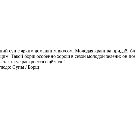
ний суп с ярким домашним вкусом. Молодая крапива придаёт б
ющим. Такой борщ особенно хорош в сезон молодой зелени: он 
 так вкус раскроется ещё ярче!
Блюдо: Супы / Борщ