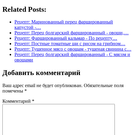
Related Posts:
Рецепт: Маринованный перец фаршированный
капустой -…
Рецепт: Перец болгарский фаршированный - овощи,…
Рецепт: Фаршированный кальмар - По рецепту…
Рецепт: Постные томатные щи с рисом на грибном…
Рецепт: Тушенное мясо с овощам - тушеная свинина с…
Рецепт: Перец болгарский фаршированный - С мясом и
овощами
Добавить комментарий
Ваш адрес email не будет опубликован.
Обязательные поля
помечены
*
Комментарий
*