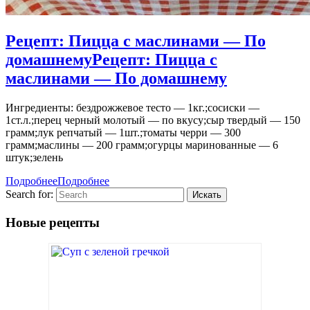
Рецепт: Пицца с маслинами — По
домашнему
Рецепт: Пицца с
маслинами — По домашнему
Ингредиенты: бездрожжевое тесто — 1кг.;сосиски —
1ст.л.;перец черный молотый — по вкусу;сыр твердый — 150
грамм;лук репчатый — 1шт.;томаты черри — 300
грамм;маслины — 200 грамм;огурцы маринованные — 6
штук;зелень
Подробнее
Подробнее
Search for:
Новые рецепты