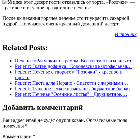
После выпекания горячее печенье стоит украсить сахарной
пудрой. Получается очень красивый домашний десерт.
Источник
Related Posts:
Печенье «Ракушки» с кремом. Все гости отказались от…
Рецепт: Гратен дофинуа - Королевская картофельная…
Рецепт: Печенье с творогом "Розочки" - красиво и
просто
Рецепт: Паста алла Нерано - Спагетти с жареными…
Рецепт: Тушеное легкое в сметане - бюджетное блюдо
Рецепт: Печенье "Осенние листья" - Двухцветное,…
Добавить комментарий
Ваш адрес email не будет опубликован.
Обязательные поля
помечены
*
Комментарий
*