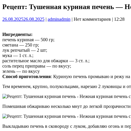
Рецепт: Тушенная куриная печень — Н
26.08.2025
26.08.2025
|
admin
admin
|
Нет комментариев
|
12:28
Ингредиенты:
печень куриная — 500 гр;
сметана — 250 гр;
лук репчатый — 2 шт;
мука — 1 ст. л.;
растительное масло для обжарки — 3 ст. л.;
соль перец приправы — по вкусу;
зелень — по вкусу
Способ приготовления
: Куриную печень промываю и режу на б
Тем временем, крупно, полукольцами, нарезаю 2 луковицы и о
Помешивая обжариваю несколько мнут до легкой прозрачности 
Выкладываю печень в сковороду с луком, добавляю огонь и пер