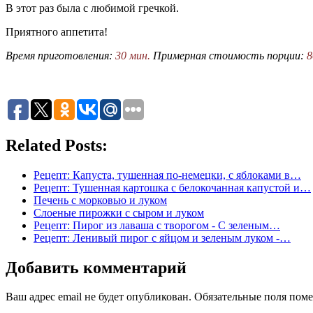
В этот раз была с любимой гречкой.
Приятного аппетита!
Время приготовления:
30 мин.
Примерная стоимость порции:
8
Related Posts:
Рецепт: Капуста, тушенная по-немецки, с яблоками в…
Рецепт: Тушенная картошка с белокочанная капустой и…
Печень с морковью и луком
Слоеные пирожки с сыром и луком
Рецепт: Пирог из лаваша с творогом - С зеленым…
Рецепт: Ленивый пирог с яйцом и зеленым луком -…
Добавить комментарий
Ваш адрес email не будет опубликован.
Обязательные поля пом