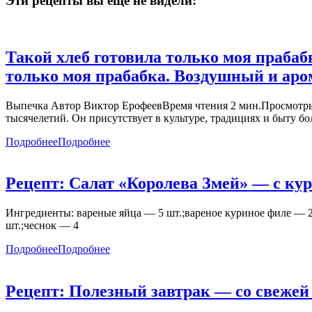
Эти рецепты вы ещё не видели:
Такой хлеб готовила только моя прабаб
только моя прабабка. Воздушный и аром
Выпечка Автор Виктор ЕрофеевВремя чтения 2 мин.Просмотры
тысячелетий. Он присутствует в культуре, традициях и быту б
Подробнее
Подробнее
Рецепт: Салат «Королева Змей» — с ку
Ингредиенты: вареные яйца — 5 шт.;вареное куриное филе — 
шт.;чеснок — 4
Подробнее
Подробнее
Рецепт: Полезный завтрак — со свежей